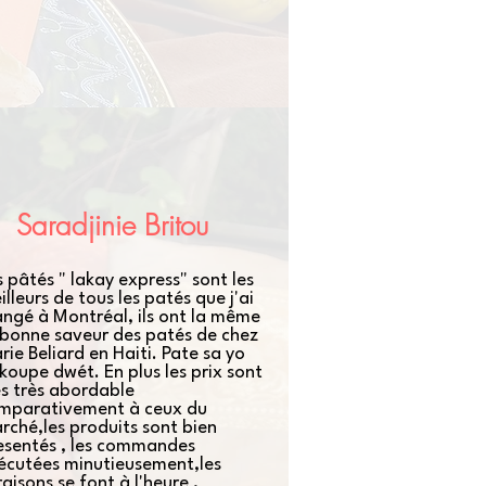
Saradjinie Britou
s pâtés " lakay express" sont les
illeurs de tous les patés que j'ai
ngé à Montréal, ils ont la même
 bonne saveur des patés de chez
rie Beliard en Haiti. Pate sa yo
 koupe dwét. En plus les prix sont
ès très abordable
mparativement à ceux du
rché,les produits sont bien
esentés , les commandes
écutées minutieusement,les
raisons se font à l'heure ,