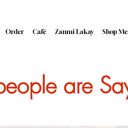
Order
Café
Zanmi Lakay
Shop Me
eople are Sa