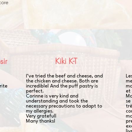
core
sir
Kiki K-T
I’ve tried the beef and cheese, and
Le
the chicken and cheese. Both are
me
rite
incredible! And the puff pastry is
ma
perfect.
et
Corinne is very kind and
Ma
understanding and took the
se
necessary precautions to adapt to
tr
my allergies.
co
Very grateful!
ma
Many thanks!
pr
ex
liv