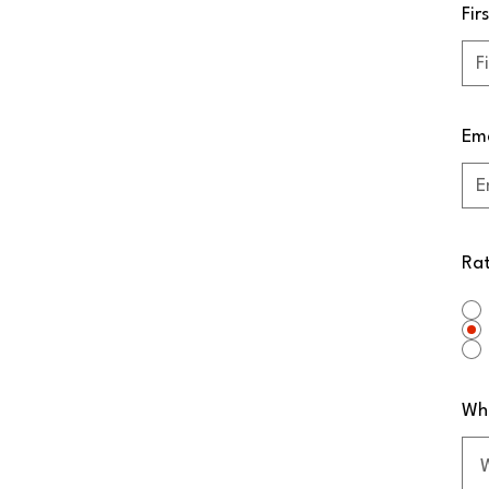
Fir
Ema
Rat
Wha