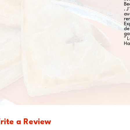
Be
. 
av
re
Ex
de
g
" 
Ha
rite a Review