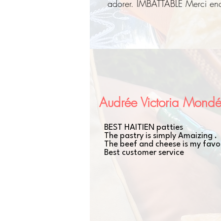
adorer. IMBATTABLE Merci en
Audrée Victoria Mondé
BEST HAITIEN patties
The pastry is simply Amaizing .
The beef and cheese is my favo
Best customer service