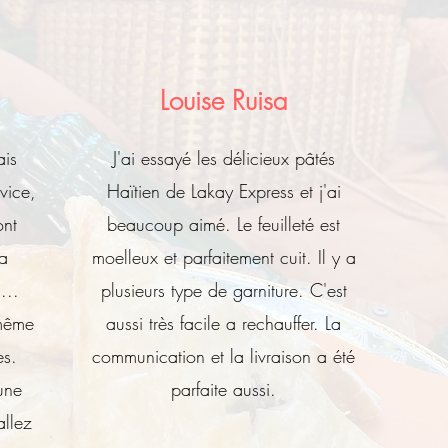
Louise Ruisa
ais
J'ai essayé les délicieux pâtés
vice,
Haïtien de Lakay Express et j'ai
ont
beaucoup aimé. Le feuilleté est
la
moelleux et parfaitement cuit. Il y a
...
plusieurs type de garniture. C'est
même
aussi très facile a rechauffer. La
es.
communication et la livraison a été
une
parfaite aussi.
allez