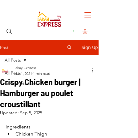
Sign Up
Post
All Posts
Lakay Express
All Posts
Mar 1, 2021
1 min read
Crispy Chicken burger |
homemade food
Hamburger au poulet
croustillant
Updated:
Sep 5, 2025
Ingredients
Chicken Thigh 