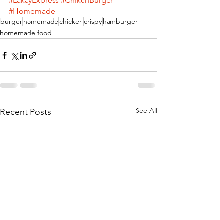
#LakayExpress
#ChikenBurger
#Homemade
burger
homemade
chicken
crispy
hamburger
homemade food
See All
Recent Posts