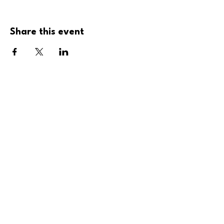
Share this event
Restez à l'affût 
de nos 
nouveautés !
First name
Last name