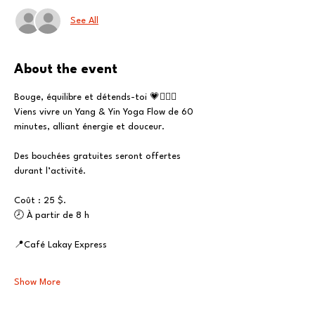
See All
About the event
Bouge, équilibre et détends-toi 💗🧘🏽‍♀️
Viens vivre un Yang & Yin Yoga Flow de 60 
minutes, alliant énergie et douceur.
Des bouchées gratuites seront offertes 
durant l’activité.
Coût : 25 $.
🕗 À partir de 8 h
📍Café Lakay Express
Show More