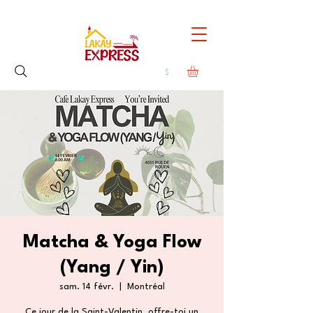
Matcha & Yoga Flow
(Yang / Yin)
sam. 14 févr.
  |  
Montréal
Ce jour de la Saint-Valentin, offre-toi un