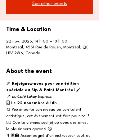
See other events
Time & Location
22 nov. 2025, 14 h 00 – 18 h 00
Montréal, 4551 Rue de Rouen, Montréal, QC
H1V 2W6, Canada
About the event
🎉 
Rejoignez-nous pour une édition 
spéciale du Sip & Paint Montréal
 🖌️
📍 
au Café Lakay Express
🗓️ 
Le 22 novembre à 14h
🎨 Peu importe ton niveau ou ton talent 
artistique, cet événement est fait pour toi !
👯‍♀️ Que tu viennes seul(e) ou avec des amis, 
le plaisir sera garanti 😄
👨🏾‍🏫 Accompagné d’un instructeur tout au 