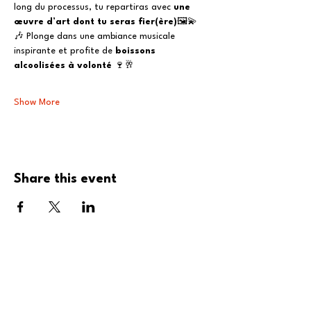
long du processus, tu repartiras avec 
une 
œuvre d’art dont tu seras fier(ère)
🖼️💫
🎶 Plonge dans une ambiance musicale 
inspirante et profite de 
boissons 
alcoolisées à volonté
 🍷🥂
Show More
Share this event
Restez à l'affût 